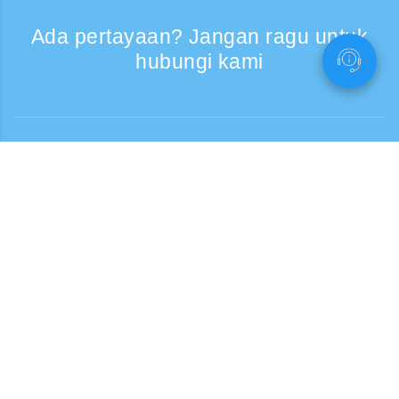
Ada pertayaan? Jangan ragu untuk
hubungi kami
Bantuan
Layanan Telepon, Hari kerja 9:30 - 17:30
Panggilan gratis
0120-808-774
Dari luar negeri (* berbayar)
+81-3-6807-5775