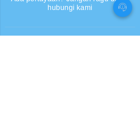
hubungi kami
Bantuan
Layanan Telepon, Hari kerja 9:30 - 17:30
Panggilan gratis
0120-808-774
Dari luar negeri (* berbayar)
+81-3-6807-5775