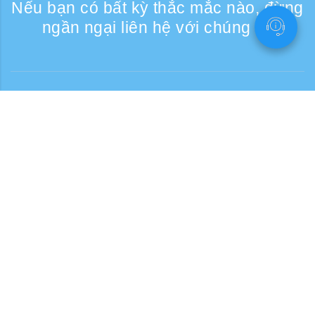
Nếu bạn có bất kỳ thắc mắc nào, đừng
ngần ngại liên hệ với chúng tôi
Liên lạc
Giờ tiếp nhận điện thoại: Các ngày trong
tuần 9:30 - 17:30
Số điện thoại miễn phí
0120-808-774
Từ nước ngoài (có phí)
+81-3-6807-5775