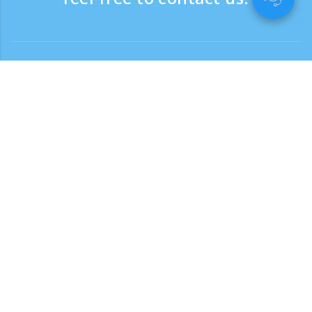
Contact
Support time：Weekdays 9:30 - 17:30
Toll-free number
0120-808-774
From overseas (※with charge)
+81-3-6807-5775
Click here for the inquiry form