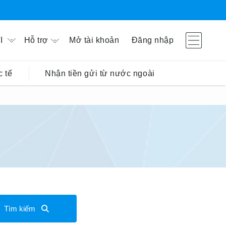
Hỗ trợ
Mở tài khoản
Đăng nhập
I
 tế
Nhận tiền gửi từ nước ngoài
Tìm kiếm