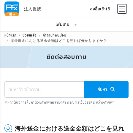
法人提携
ลงชื่อเข้าใช้
เพิ่มเติม
หน้าแรก
ช่วยเหลือ
คำถามที่พบบ่อย
海外送金における送金金額はどこを見れば分かりますか？
ติดต่อสอบถาม
ค้นหา
※
หากต้องการค้นหาด้วยคำศัพท์หลายๆคำ กรุณาใส่เว้นวรรคระหว่างคำศัพท์
海外送金における送金金額はどこを見れ