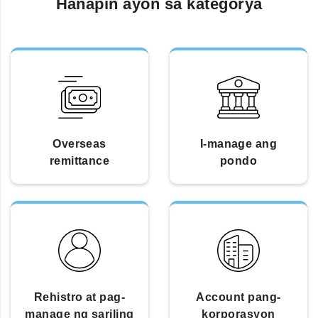
Hanapin ayon sa kategorya
Overseas
I-manage ang
remittance
pondo
Rehistro at pag-
Account pang-
manage ng sariling
korporasyon