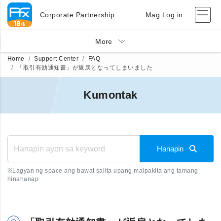
Corporate Partnership
Mag Log in
More
Home
Support Center
FAQ
「取引有効通知書」が返戻となってしまいました
Kumontak
Hanapin
※
Lagyan ng space ang bawat salita upang maipakita ang tamang
hinahanap