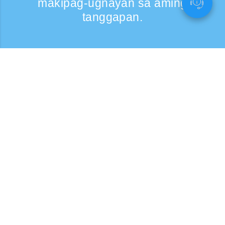
makipag-ugnayan sa aming
tanggapan.
Kumontak
Support: Weekdays 9:30 -17:30
Toll-free number
0120-808-774
From overseas (※may bayad)
+81-3-6807-5775