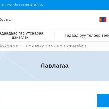
н санхүүгийн товчоо № 00010
бүртгэл
адаадаас гар утсаараа
Гадаад руу төлбөр төл
цэнэглэх
証設定操作ガイド（PayForexアプリからログインするお客さま）
Лавлагаа