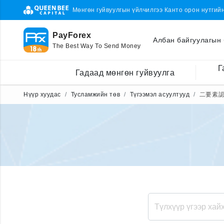
Мөнгөн гуйвуулгын үйлчилгээ Канто орон нутгий
PayForex
Албан байгуулагын 
The Best Way To Send Money
Г
Гадаад мөнгөн гуйвуулга
Нүүр хуудас
Тусламжийн төв
Түгээмэл асуултууд
二要素認