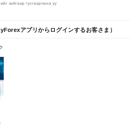
сийг зайгаар тусгаарлана уу
yForexアプリからログインするお客さま）
ク