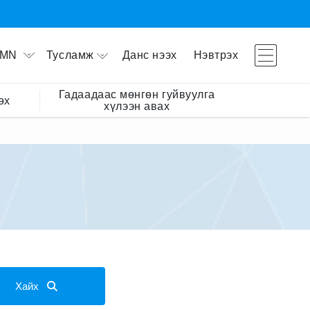
Тусламж
Данс нээх
Нэвтрэх
MN
Гадаадаас мөнгөн гуйвуулга
өх
хүлээн авах
Хайх