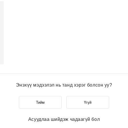
Энэхүү мэдээлэл нь танд хэрэг болсон уу?
Тийм
Үгүй
Асуудлаа шийдэж чадаагүй бол