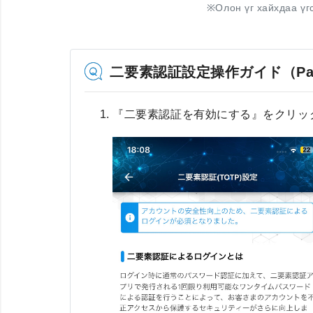
※
Олон үг хайхдаа үг
二要素認証設定操作ガイド（Pa
『二要素認証を有効にする』をクリッ