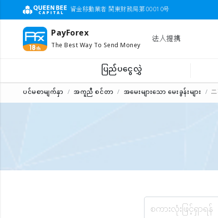
資金移動業者 関東財務局第00010号
PayForex
法人提携
The Best Way To Send Money
ပြည်ပငွေလွှဲ
ပင်မစာမျက်နှာ
အကူညီ စင်တာ
အမေးများသော မေးခွန်းများ
二