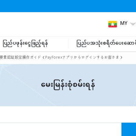
MY
ပြည်ပဖုန်းငွေဖြည့်ရန်
ပြည်ပအသုံးစရိတ်ပေးဆောင
要素認証設定操作ガイド（PayForexアプリからログインするお客さま）
မေးမြန်းစုံစမ်းရန်