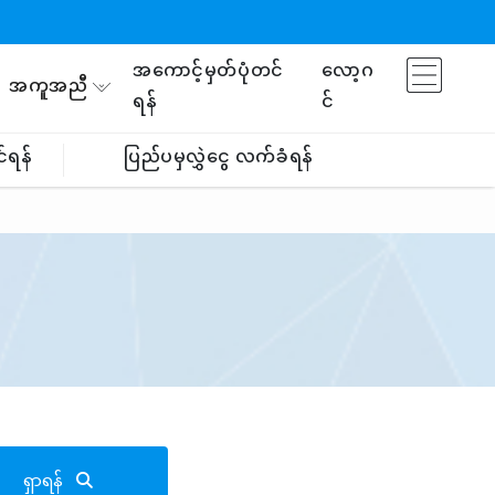
အကောင့်မှတ်ပုံတင်
လော့ဂ
အကူအညီ
ရန်
င်
်ရန်
ပြည်ပမှလွှဲငွေ လက်ခံရန်
ရှာရန်