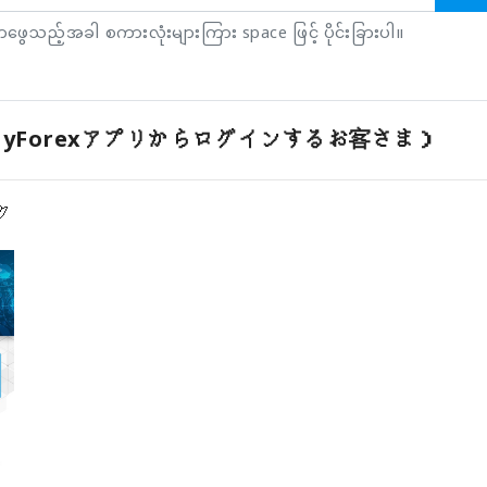
ရှာဖွေသည့်အခါ စကားလုံးများကြား space ဖြင့် ပိုင်းခြားပါ။
yForexアプリからログインするお客さま）
ク