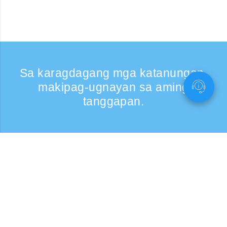
Sa karagdagang mga katanungan,
makipag-ugnayan sa aming
tanggapan.
Kumontak
Support: Weekdays 9:30 -17:30
Toll-free number
0120-808-774