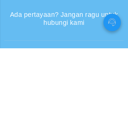
Ada pertayaan? Jangan ragu untuk
hubungi kami
Bantuan
Layanan Telepon, Hari kerja 9:30 - 17:30
Panggilan gratis
0120-808-774
Dari luar negeri (* berbayar)
+81-3-6807-5775