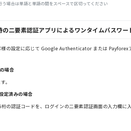
行う場合は単語と単語の間をスペースで区切ってください
イン時の二要素認証アプリによるワンタイムパスワ
に応じて Google Authenticator または Payf
みの場合
ます。
認証を設定済みの場合
に表示された6桁の認証コードを、ログインの二要素認証画面の入力欄