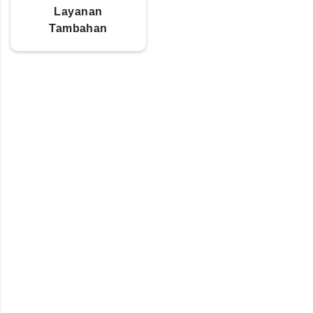
Layanan
Tambahan