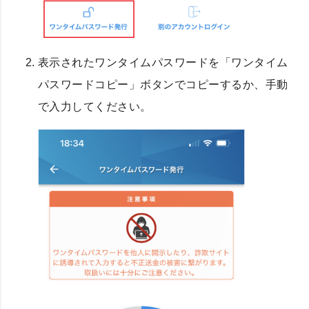
表示されたワンタイムパスワードを「ワンタイム
パスワードコピー」ボタンでコピーするか、手動
で入力してください。