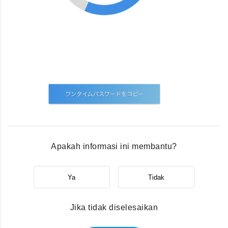
Apakah informasi ini membantu?
Ya
Tidak
Jika tidak diselesaikan