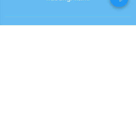
Bantuan
Layanan Telepon, Hari kerja 9:30 - 17:30
Panggilan gratis
0120-808-774
Dari luar negeri (* berbayar)
+81-3-6807-5775
Formulir Pertanyaan