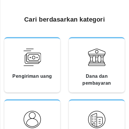
Cari berdasarkan kategori
Pengiriman uang
Dana dan
pembayaran