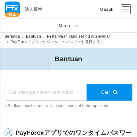
法人提携
Masuk
Menu
Beranda
Bantuan
Pertanyaan yang sering ditanyakan
PayForexアプリでのワンタイムパスワード発行方法
Bantuan
Cari
※
Berikan spasi diantara kata saat mencari beberapa kata
PayForexアプリでのワンタイムパスワー