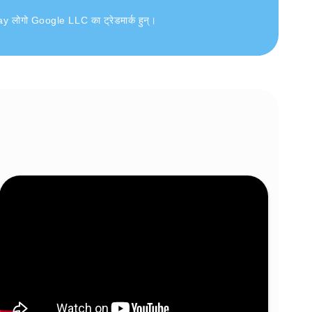
लोगो Google LLC का ट्रेडमार्क हुन्।