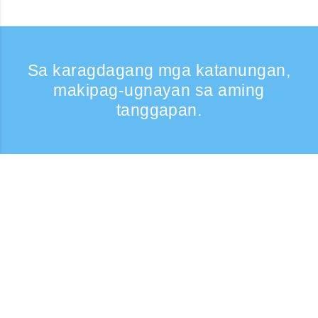
Sa karagdagang mga katanungan,
makipag-ugnayan sa aming
tanggapan.
Kumontak
Support: Weekdays 9:30 -17:30
Toll-free number
0120-808-774