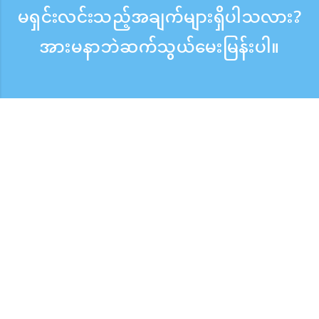
မရှင်းလင်းသည့်အချက်များရှိပါသလား?
အားမနာဘဲဆက်သွယ်မေးမြန်းပါ။
မေးမြန်းစုံစမ်းရန်
ဖုန်းလက်ခံသည့်အချိန် ：ကြားရက် 9:30 - 17:30
အခမဲ့ဖုန်းခေါ်ဆိုမှု
0120-808-774
ပြည်ပမှ（※အခကျသင့်）