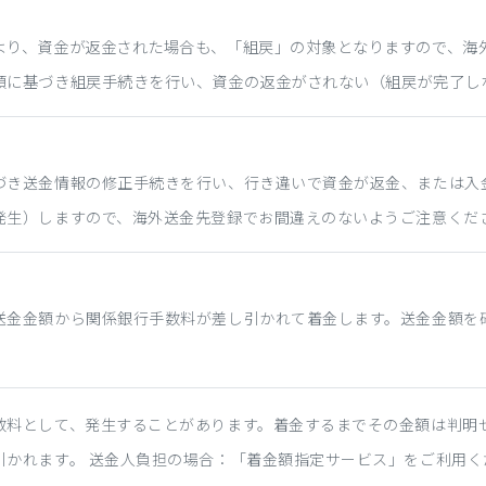
より、資金が返金された場合も、「組戻」の対象となりますので、海
頼に基づき組戻手続きを行い、資金の返金がされない（組戻が完了し
づき送金情報の修正手続きを行い、行き違いで資金が返金、または入
発生）しますので、海外送金先登録でお間違えのないようご注意くだ
送金金額から関係銀行手数料が差し引かれて着金します。送金金額を
数料として、発生することがあります。着金するまでその金額は判明
引かれます。 送金人負担の場合：「着金額指定サービス」をご利用く