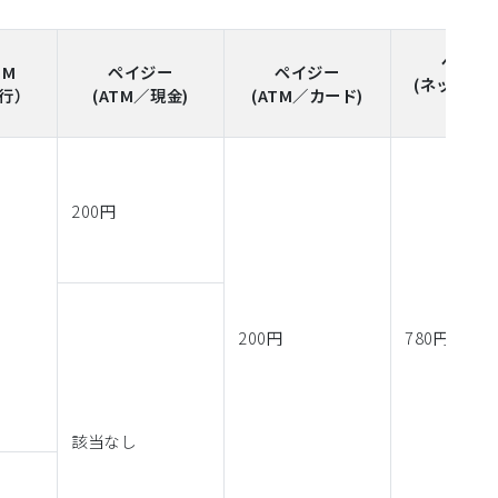
ペイジ
TM
ペイジー
ペイジー
(ネットバ
行）
(ATM／現金)
(ATM／カード)
済)
200円
200円
780円
該当なし