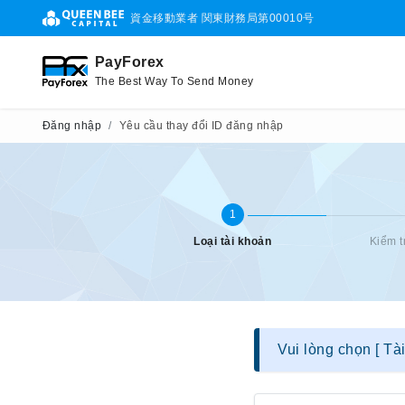
資金移動業者 関東財務局第00010号
PayForex
The Best Way To Send Money
Đăng nhập
Yêu cầu thay đổi ID đăng nhập
1
Loại tài khoản
Kiểm t
Vui lòng chọn [ Tà