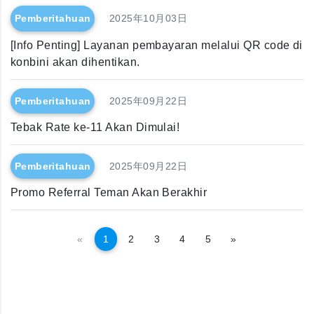
Pemberitahuan
2025年10月03日
[Info Penting] Layanan pembayaran melalui QR code di
konbini akan dihentikan.
Pemberitahuan
2025年09月22日
Tebak Rate ke-11 Akan Dimulai!
Pemberitahuan
2025年09月22日
Promo Referral Teman Akan Berakhir
Kembali
Selanjutnya
«
1
2
3
4
5
»