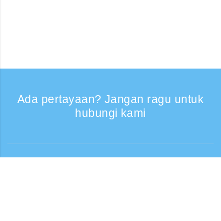
Ada pertayaan? Jangan ragu untuk
hubungi kami
Bantuan
Layanan Telepon, Hari kerja 9:30 - 17:30
Panggilan gratis