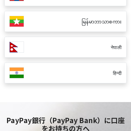
မြန်မာဘာသာစကား
नेपाली
हिन्दी
PayPay銀行（PayPay Bank）に口座
をお持ちの方へ