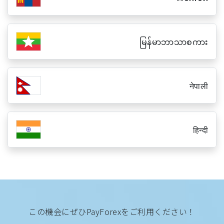
မြန်မာဘာသာစကား
नेपाली
हिन्दी
この機会にぜひPayForexをご利用ください！