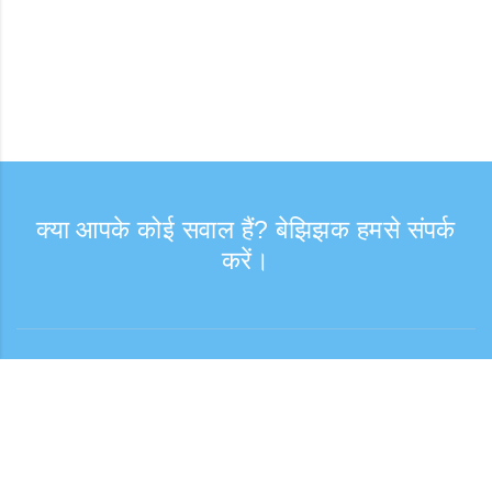
क्या आपके कोई सवाल हैं? बेझिझक हमसे संपर्क
करें।
संपर्क
कस्टमर सपोर्ट: सोमवार—शुक्रवार, 9:30–17:30
टोल-फ्री नंबर