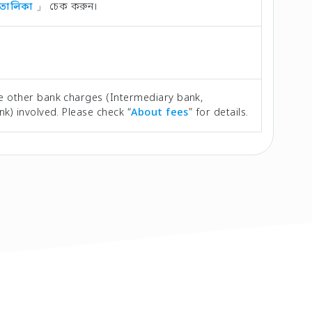
ি তালিকা
」 চেক করুন।
e other bank charges (Intermediary bank,
nk) involved. Please check “
About fees
” for details.