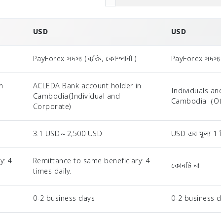
USD
USD
PayForex সদস্য (ব্যক্তি, কোম্পানী )
PayForex সদস্য (
n
ACLEDA Bank account holder in
Individuals a
Cambodia(Individual and
Cambodia（Ot
Corporate)
3.1 USD～2,500 USD
USD এর মূল্য 1 ম
y: 4
Remittance to same beneficiary: 4
কোনটি না
times daily.
0-2 business days
0-2 business 