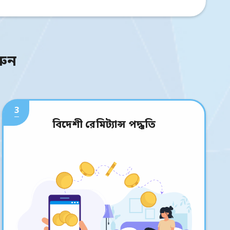
রুন
3
বিদেশী রেমিট্যান্স পদ্ধতি