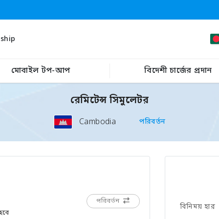
ship
মোবাইল টপ-আপ
বিদেশী চার্জের প্রদান
রেমিটেন্স সিমুলেটর
Cambodia
পরিবর্তন
পরিবর্তন
বিনিময় হার
 হবে