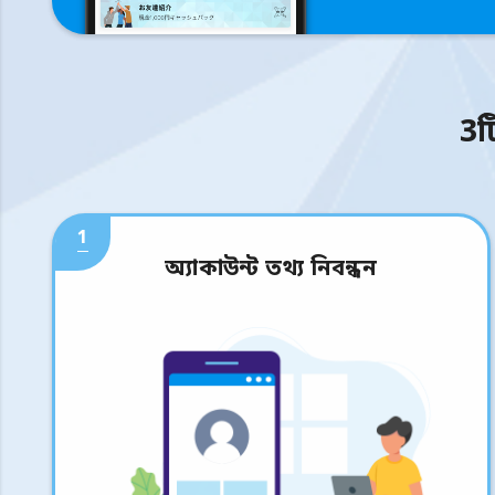
3ট
1
অ্যাকাউন্ট তথ্য নিবন্ধন