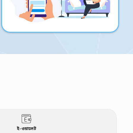
ই-ওয়ালেট