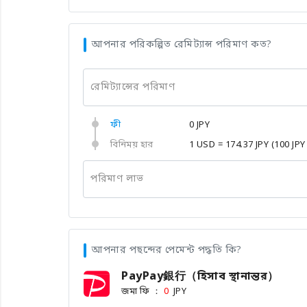
আপনার পরিকল্পিত রেমিট্যান্স পরিমাণ কত?
রেমিট্যান্সের পরিমাণ
ফী
0 JPY
বিনিময় হার
1 USD = 174.37 JPY
(100 JPY
পরিমাণ লাভ
আপনার পছন্দের পেমেন্ট পদ্ধতি কি?
PayPay銀行（হিসাব স্থানান্তর）
জমা ফি ：
JPY
0