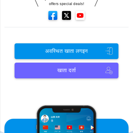
offers special deals!
अवस्थित खाता लगइन
खाता दर्ता