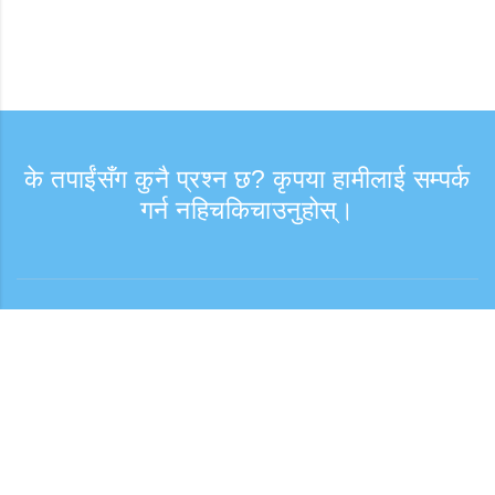
के तपाईंसँग कुनै प्रश्न छ? कृपया हामीलाई सम्पर्क
गर्न नहिचकिचाउनुहोस्।
सोधपुछ
समर्थन समय: हप्ता दिन 9:30 - 17:30
टोल फ्री नम्बर
0120-808-774