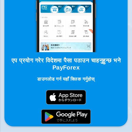
एप प्रयोग गरेर विदेशमा पैसा पठाउन चाहनुहुन्छ भने
PayForex
डाउनलोड गर्न यहाँ क्लिक गर्नुहोस्