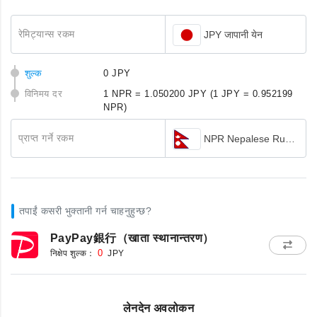
रेमिट्यान्स रकम
JPY जापानी येन
शुल्क
0 JPY
विनिमय दर
1 NPR = 1.050200 JPY
(1 JPY = 0.952199
NPR)
प्राप्त गर्ने रकम
NPR Nepalese Rupee
तपाईं कसरी भुक्तानी गर्न चाहनुहुन्छ?
PayPay銀行（खाता स्थानान्तरण）
निक्षेप शुल्क：
0
JPY
लेनदेन अवलोकन