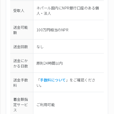
ネパール国内にNPR銀行口座のある個
受取人
人・法人
送金可能
100万円相当のNPR
額
送金回数
なし
送金にか
原則24時間以内
かる日数
送金手数
「
手数料について
」をご確認くださ
料
い。
着金額指
定サービ
ご利用可能
ス