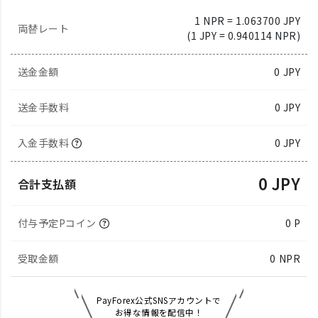
1 NPR = 1.063700 JPY
両替レート
(1 JPY = 0.940114 NPR)
送金金額
0
JPY
送金手数料
0 JPY
入金手数料
0 JPY
0 JPY
合計支払額
付与予定Pコイン
0 P
受取金額
0
NPR
PayForex公式SNSアカウントで
お得な情報を配信中！