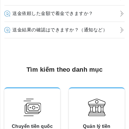
送金依頼した金額で着金できますか？
送金結果の確認はできますか？（通知など）
Tìm kiếm theo danh mục
Chuyển tiền quốc
Quản lý tiền