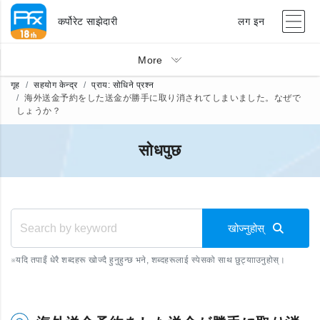
कर्पोरेट साझेदारी
लग इन
More
गृह
सहयोग केन्द्र
प्राय: सोधिने प्रश्न
海外送金予約をした送金が勝手に取り消されてしまいました。なぜで
しょうか？
सोधपुछ
खोज्नुहोस्
※
यदि तपाइँ धेरै शब्दहरू खोज्दै हुनुहुन्छ भने, शब्दहरूलाई स्पेसको साथ छुट्यााउनुहोस्।