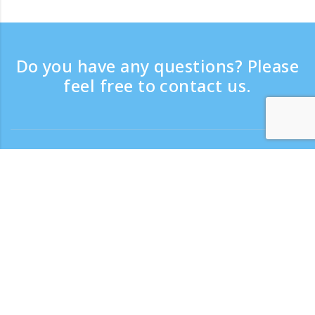
Do you have any questions? Please
feel free to contact us.
Contact
Support time：Weekdays 9:30 - 17:30
Toll-free number
0120-808-774
From overseas (※with charge)