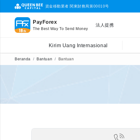
資金移動業者 関東財務局第00010号
PayForex
法人提携
The Best Way To Send Money
Kirim Uang Internasional
Beranda
Bantuan
Bantuan