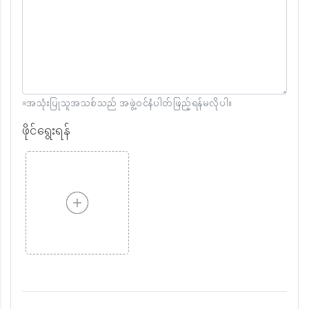
※အသုံးပြုသူအသစ်သည် အဖွဲ့၀င်နံပါတ်ဖြည့်ရန်မလိုပါ။
ဖိုင်ရွေးရန်