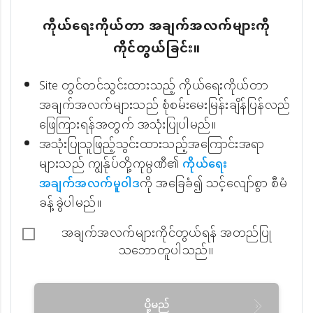
ကိုယ်ရေးကိုယ်တာ အချက်အလက်များကို
ကိုင်တွယ်ခြင်း။
Site တွင်တင်သွင်းထားသည့် ကိုယ်ရေးကိုယ်တာ
အချက်အလက်များသည် စုံစမ်းမေးမြန်းချိန်ပြန်လည်
ဖြေကြားရန်အတွက် အသုံးပြုပါမည်။
အသုံးပြုသူဖြည့်သွင်းထားသည့်အကြောင်းအရာ
များသည် ကျွန်ုပ်တို့ကုမ္ပဏီ၏
ကိုယ်ရေး
အချက်အလက်မူဝါဒ
ကို အခြေခံ၍ သင့်လျော်စွာ စီမံ
ခန့်ခွဲပါမည်။
အချက်အလက်များကိုင်တွယ်ရန် အတည်ပြု
သဘောတူပါသည်။
ပို့မည်