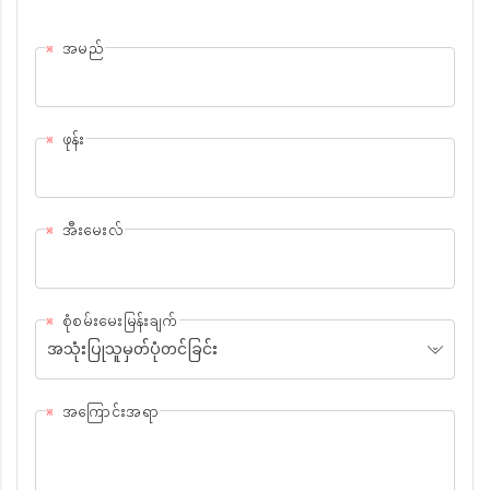
အမည်
ဖုန်း
အီးမေးလ်
စုံစမ်းမေးမြန်းချက်
အသုံးပြုသူမှတ်ပုံတင်ခြင်း
အကြောင်းအရာ