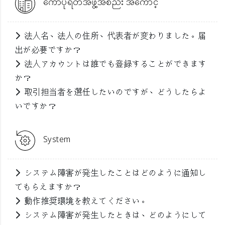
ကော်ပိုရိတ်အဖွဲ့အစည်း အကောင့်
法人名、法人の住所、代表者が変わりました。届
出が必要ですか？
法人アカウントは誰でも登録することができます
か？
取引担当者を選任したいのですが、どうしたらよ
いですか？
System
システム障害が発生したことはどのように通知し
てもらえますか？
動作推奨環境を教えてください。
システム障害が発生したときは、どのようにして