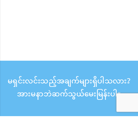
မရှင်းလင်းသည့်အချက်များရှိပါသလား?
အားမနာဘဲဆက်သွယ်မေးမြန်းပါ။
မေးမြန်းစုံစမ်းရန်