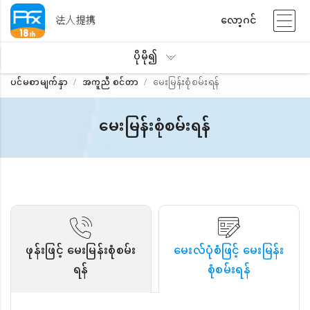
法人提携
လော့ဂင်
ပိုမို၍
ပင်မစာမျက်နှာ
အကူညီ စင်တာ
မေးမြန်းစုံစမ်းရန်
မေးမြန်းစုံစမ်းရန်
ဖုန်းဖြင့် မေးမြန်းစုံစမ်း
မေးလ်ပုံစံဖြင့် မေးမြန်း
ရန်
စုံစမ်းရန်