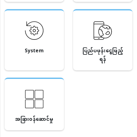
System
ပြည်ပဖုန်းငွေဖြည့်
ရန်
အခြား၀န်ဆောင်မှု