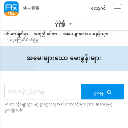
法人提携
လော့ဂင်
ပိုမို၍
ပင်မစာမျက်နှာ
အကူညီ စင်တာ
အမေးများသော မေးခွန်းများ
ငွေကြေးစီမံခန့်ခွဲမှု
အမေးများသော မေးခွန်းများ
ရှာရန်
※
စကားလုံးများစွာဖြင့် ရှာဖွေသည့်အခါ စကားလုံးများကြား space ဖြင့်
ပိုင်းခြားပါ။