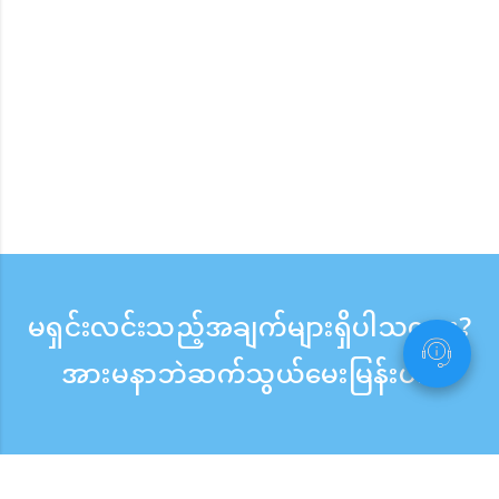
မရှင်းလင်းသည့်အချက်များရှိပါသလား?
အားမနာဘဲဆက်သွယ်မေးမြန်းပါ။