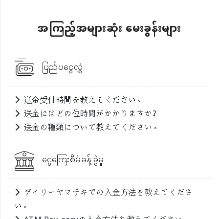
အကြည့်အများဆုံး မေးခွန်းများ
ပြည်ပငွေလွှဲ
送金受付時間を教えてください。
送金にはどの位時間がかかりますか?
送金の種類について教えてください。
ငွေကြေးစီမံခန့်ခွဲမှု
デイリーヤマザキでの入金方法を教えてくださ
い。