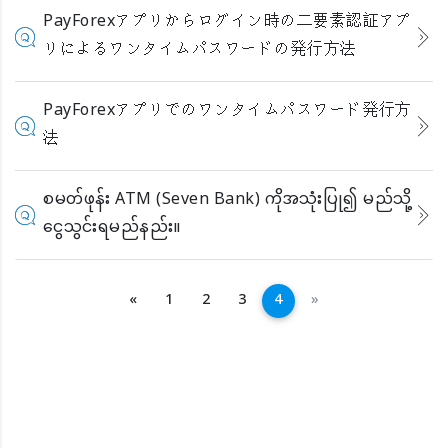
PayForexアプリからログイン時の二要素認証アプ
リによるワンタイムパスワードの発行方法
PayForexアプリでのワンタイムパスワード発行方
法
စမတ်ဖုန်း ATM (Seven Bank) ကိုအသုံးပြု၍ မည်သို့
ငွေသွင်းရမည်နည်း။
အနောက်သို့
ရှေ့သို့
«
1
2
3
4
»