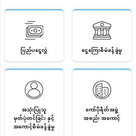
ပြည်ပငွေလွှဲ
ငွေကြေးစီမံခန့်ခွဲမှု
အသုံးပြုသူ
ကော်ပိုရိတ်အဖွဲ့
မှတ်ပုံတင်ခြင်း နှင့်
အစည်း အကောင့်
အကောင့်စီမံခန့်ခွဲမှု