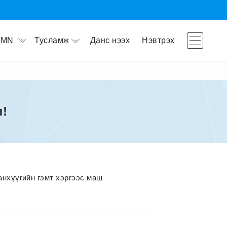
Тусламж
Данс нээх
Нэвтрэх
MN
л!
анхүүгийн гэмт хэргээс маш