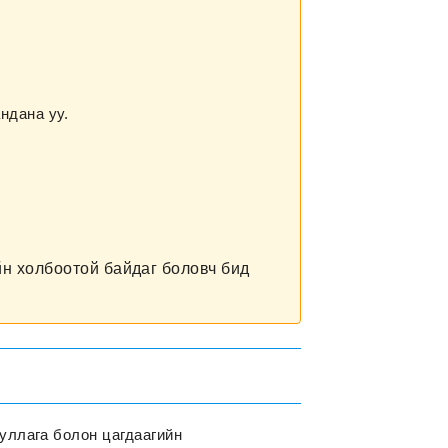
ндана уу.
йн холбоотой байдаг боловч бид
ууллага болон цагдаагийн