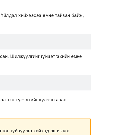
. Үйлдэл хийхээсээ өмнө тайван байж,
сан. Шилжүүлгийг гүйцэтгэхийн өмнө
лалтын хүсэлтийг хүлээн авах
нгөн гуйвуулга хийхэд ашиглах