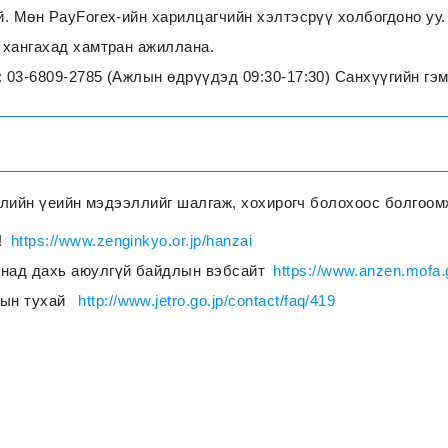
. Мөн PayForex-ийн харилцагчийн хэлтэсрүү холбогдоно уу.
 хангахад хамтран ажиллана.
:
03-6809-2785
(Ажлын өдрүүдэд 09:30-17:30) Санхүүгийн гэм
үлийн үеийн мэдээллийг шалгаж, хохирогч болохоос болгоом
!
https://www.zenginkyo.or.jp/hanzai
над дахь аюулгүй байдлын вэбсайт
https://www.anzen.mofa.g
рын тухай
http://www.jetro.go.jp/contact/faq/419