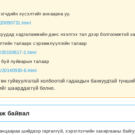
эгчдийн хүсэлтийг анхаарна уу.
u/20090731.html
куудад хадгаламжийн данс нээлгэх тал дээр болгоомжтой ха
элтийн талаарх сэрэмжлүүлгийн талаар
u/20150617-2.html
 буй луйварын талаар
a/20140930-6.html
гөн гуйвуулгатай холбоотой гадаадын банкуудтай түнши
ийг шаарддаггүй болно.
аж байвал
ганцаараа шийдвэр гаргалгүй, хэрэглэгчийн захиргааны байг