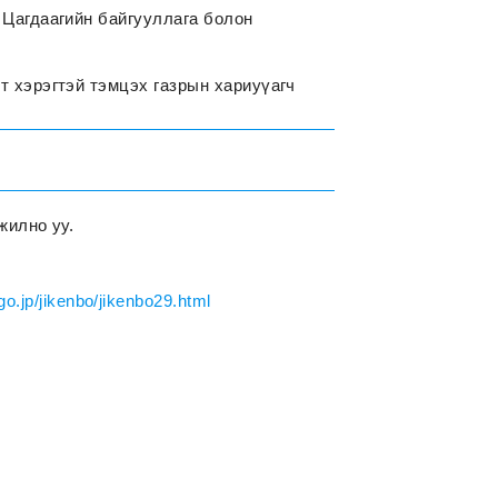
 Цагдаагийн байгууллага болон
т хэрэгтэй тэмцэх газрын хариуүагч
жилно уу.
o.jp/jikenbo/jikenbo29.html