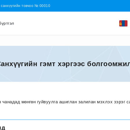
н санхүүгийн товчоо № 00010
бүртгэл
анхүүгийн гэмт хэргээс болгоомжи
н чанадад мөнгөн гуйвуулга ашиглан залилан мэхлэх зэрэг с
лд