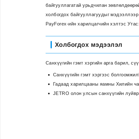
байгууллагатай урьдчилан зөвлөлдөөрөй
холбогдох байгууллагуудыг мэдээллээр
PayForex-ийн харилцагчийн хэлтэс Утас
Холбогдох мэдээлэл
Санхүүгийн гэмт хэргийн арга барил, сү
Санхүүгийн гэмт хэргээс болгоомжил
Гадаад харилцааны яамны Хилийн ча
JETRO олон улсын санхүүгийн луйв