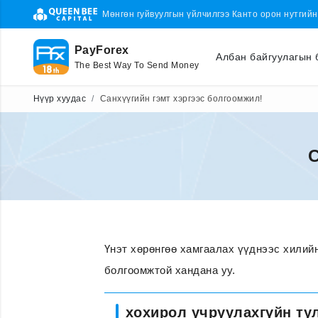
Мөнгөн гуйвуулгын үйлчилгээ Канто орон нутгий
PayForex
Албан байгуулагын 
The Best Way To Send Money
Нүүр хуудас
Санхүүгийн гэмт хэргээс болгоомжил!
С
Үнэт хөрөнгөө хамгаалах үүднээс хилий
болгоомжтой хандана уу.
хохирол учруулахгүйн ту