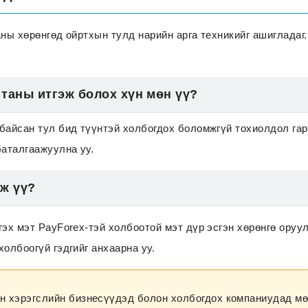
ны хөрөнгөд ойртхын тулд нарийн арга техникийг ашигладаг
ь таны итгэж болох хүн мөн үү?
байсан тул бид түүнтэй холбогдох боломжгүй тохиолдол гар
баталгаажуулна уу.
эж үү?
гэх мэт PayForex-тэй холбоотой мэт дүр эсгэн хөрөнгө оруу
олбоогүй гэдгийг анхаарна уу.
йн хэрэгслийн бизнесүүдэд болон холбогдох компаниудад мө