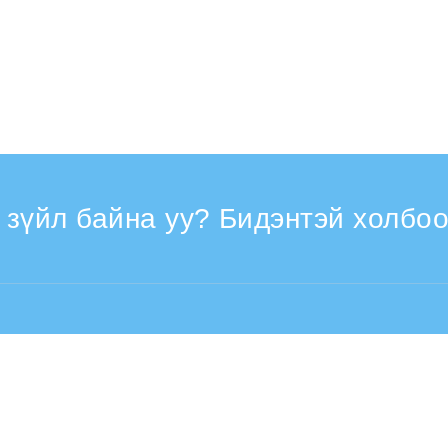
 зүйл байна уу? Бидэнтэй холбоо
н авах цаг: Ажлын өдрүүдэд 9:30 - 17:30
Гадаад улсаас (Төлбөртэй)