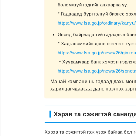
боломжгүй гэдгийг анхаарна уу.
* Гадаадад бүртгэлгүй бизнес эрхл
https://www.fsa.go.jp/ordinary/kany
Японд байрладаггүй гадаадын бан
* Хадгаламжийн данс нээлгэх хүс
https://www.fsa.go.jp/news/26/ginko
＊Хуурамчаар банк хэмээн нэрлэж
https://www.fsa.go.jp/news/26/sonot
Манай компани нь гадаад дахь мөн
харилцагчдаасаа данс нээлгэх зэрг
Хэрэв та сэжигтэй санагд
Хэрэв та сэжигтэй гэж үзэж байгаа бол 