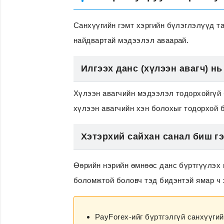
Санхүүгийн гэмт хэргийн бүлэглэлүүд та
найдвартай мэдээлэл аваарай.
Илгээх данс (хүлээн авагч) н
Хүлээн авагчийн мэдээлэл тодорхойгүй 
хүлээн авагчийн хэн болохыг тодорхой 
Хэтэрхий сайхан санал биш г
Өөрийн нэрийн өмнөөс данс бүртгүүлэх 
боломжтой боловч тэд бидэнтэй ямар ч х
PayForex-ийг бүртгэлгүй санхүүги