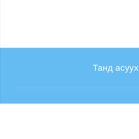
Танд асуух
Лавлагаа
Утасны дуудлага хүлээ
Дуудлага үнэгүй