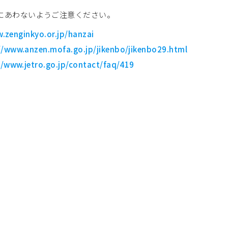
にあわないようご注意ください。
.zenginkyo.or.jp/hanzai
//www.anzen.mofa.go.jp/jikenbo/jikenbo29.html
//www.jetro.go.jp/contact/faq/419