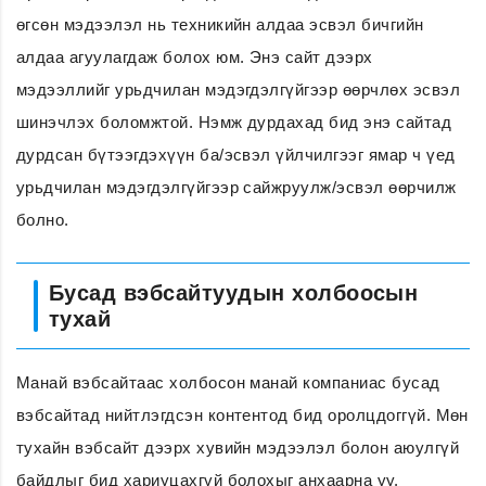
өгсөн мэдээлэл нь техникийн алдаа эсвэл бичгийн
алдаа агуулагдаж болох юм. Энэ сайт дээрх
мэдээллийг урьдчилан мэдэгдэлгүйгээр өөрчлөх эсвэл
шинэчлэх боломжтой. Нэмж дурдахад бид энэ сайтад
дурдсан бүтээгдэхүүн ба/эсвэл үйлчилгээг ямар ч үед
урьдчилан мэдэгдэлгүйгээр сайжруулж/эсвэл өөрчилж
болно.
Бусад вэбсайтуудын холбоосын
тухай
Манай вэбсайтаас холбосон манай компаниас бусад
вэбсайтад нийтлэгдсэн контентод бид оролцдоггүй. Мөн
тухайн вэбсайт дээрх хувийн мэдээлэл болон аюулгүй
байдлыг бид хариуцахгүй болохыг анхаарна уу.