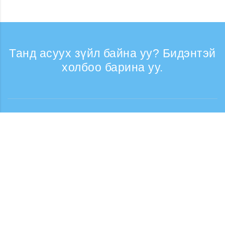
Танд асуух зүйл байна уу? Бидэнтэй
холбоо барина уу.
Лавлагаа
Утасны дуудлага хүлээн авах цаг: Ажлын
өдрүүдэд 9:30 - 17:30
Дуудлага үнэгүй
0120-808-774