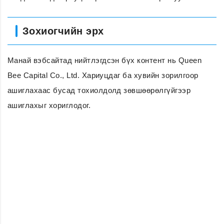
Зохиогчийн эрх
Манай вэбсайтад нийтлэгдсэн бүх контент нь Queen
Bee Capital Co., Ltd. Хариуцдаг ба хувийн зорилгоор
ашиглахаас бусад тохиолдолд зөвшөөрөлгүйгээр
ашиглахыг хориглодог.