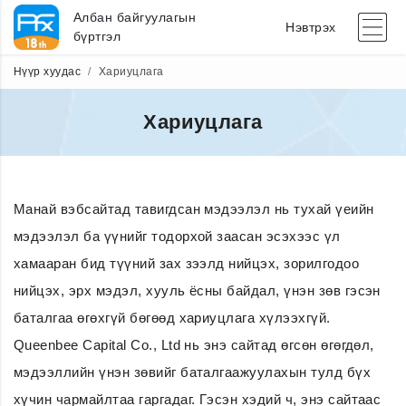
Албан байгуулагын
Нэвтрэх
бүртгэл
Нүүр хуудас
Хариуцлага
Хариуцлага
Манай вэбсайтад тавигдсан мэдээлэл нь тухай үеийн
мэдээлэл ба үүнийг тодорхой заасан эсэхээс үл
хамааран бид түүний зах зээлд нийцэх, зорилгодоо
нийцэх, эрх мэдэл, хууль ёсны байдал, үнэн зөв гэсэн
баталгаа өгөхгүй бөгөөд хариуцлага хүлээхгүй.
Queenbee Capital Co., Ltd нь энэ сайтад өгсөн өгөгдөл,
мэдээллийн үнэн зөвийг баталгаажуулахын тулд бүх
хүчин чармайлтаа гаргадаг. Гэсэн хэдий ч, энэ сайтаас