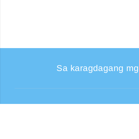
Sa karagdagang mg
Kumontak
Support: Weekdays 9:
Toll-free number