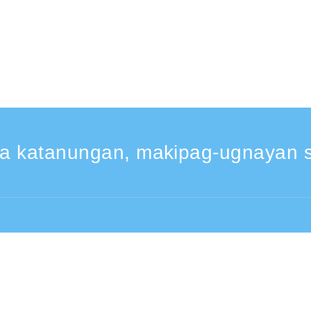
a katanungan, makipag-ugnayan s
30 -17:30
From overseas (※may bayad)