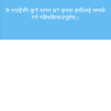
के तपाईंसँग कुनै प्रश्न छ? कृपया हामीलाई सम्पर्क
गर्न नहिचकिचाउनुहोस्।
सोधपुछ
समर्थन समय: हप्ता दिन 9:30 - 17:30
टोल फ्री नम्बर
0120-808-774
विदेशबाट (※शुल्क सहित)
+81-3-6807-5775