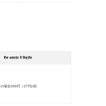
बैंक अकाउंट में विड्रॉल
場合300円（27円)/回