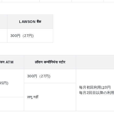
LAWSON बैंक
300円（27円)
लेवन ATM
लॉसन कन्वीनियंस स्टोर
300円（27円)
45円)
毎月初回利用は0円
毎月2回目以降の利用の
लागू नहीं