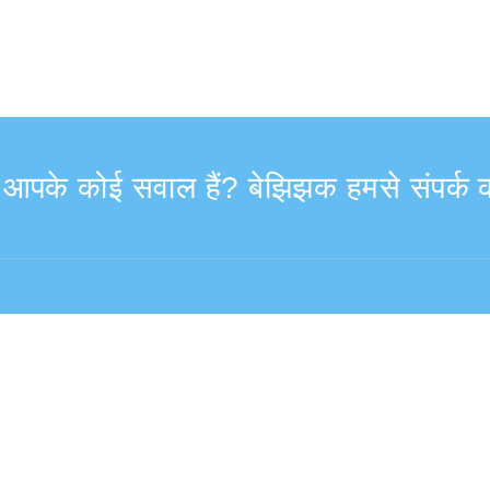
ा आपके कोई सवाल हैं? बेझिझक हमसे संपर्क क
9:30–17:30
विदेश से (शुल्क सहित)
+81-3-6807-5775