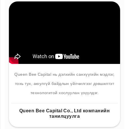
Queen Bee Capital нь дэлхийн санхүүгийн мэдлэг,
тохь тух, аюулгүй байдлын үйлчилгээг дэвшилтэт
технологитой хослуулан үзүүлдэг.
Queen Bee Capital Co., Ltd компанийн
танилцуулга