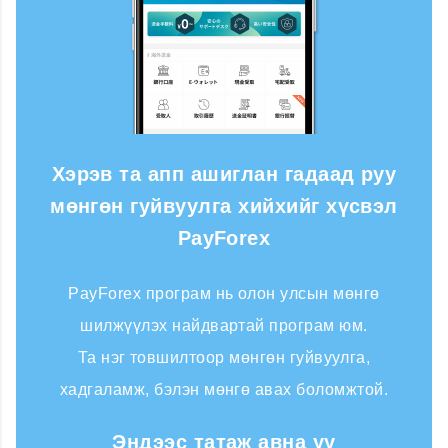
Хэрэв та апп ашиглан гадаад руу
мөнгөн гуйвуулга хийхийг хүсвэл
PayForex
PayForex програм нь олон улсын мөнгө
шилжүүлэх найдвартай програм юм.
Та нэг товшилтоор мөнгөн гуйвуулга,
хадгаламж, бэлэн мөнгө авах боломжтой.
Эндээс татаж авна уу