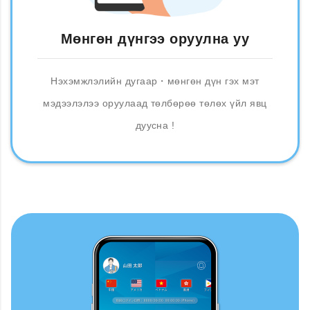
Мөнгөн дүнгээ оруулна уу
Нэхэмжлэлийн дугаар・мөнгөн дүн гэх мэт
мэдээлэлээ оруулаад төлбөрөө төлөх үйл явц
дуусна !