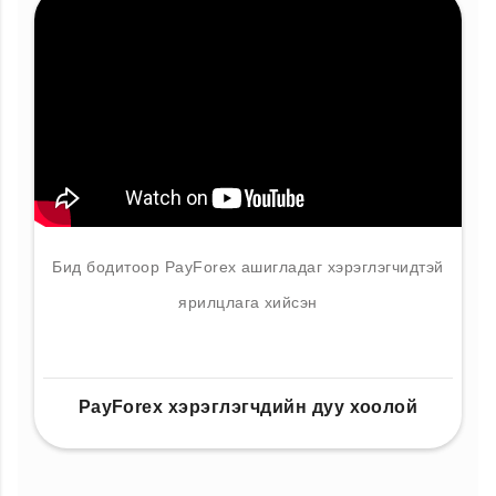
Бид бодитоор PayForex ашигладаг хэрэглэгчидтэй
ярилцлага хийсэн
PayForex хэрэглэгчдийн дуу хоолой