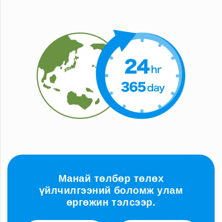
Манай төлбөр төлөх
үйлчилгээний боломж улам
өргөжин тэлсээр.