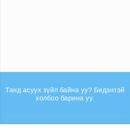
Танд асуух зүйл байна уу? Бидэнтэй
холбоо барина уу.