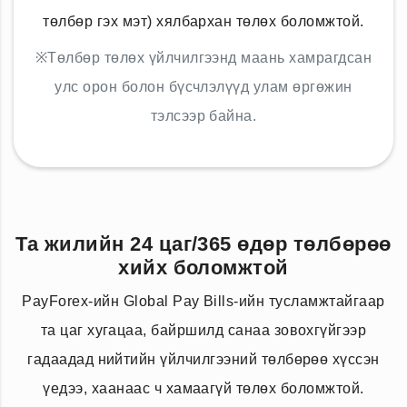
төлбөр гэх мэт) хялбархан төлөх боломжтой.
※Төлбөр төлөх үйлчилгээнд маань хамрагдсан
улс орон болон бүсчлэлүүд улам өргөжин
тэлсээр байна.
Та жилийн 24 цаг/365 өдөр төлбөрөө
хийх боломжтой
PayForex-ийн Global Pay Bills-ийн тусламжтайгаар
та цаг хугацаа, байршилд санаа зовохгүйгээр
гадаадад нийтийн үйлчилгээний төлбөрөө хүссэн
үедээ, хаанаас ч хамаагүй төлөх боломжтой.