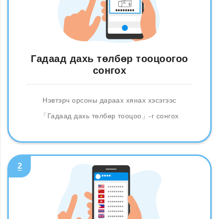
Гадаад дахь төлбөр тооцоогоо
сонгох
Нэвтэрч орсоны дараах хянах хэсэгээс
「Гадаад дахь төлбөр тооцоо」-г сонгох
2