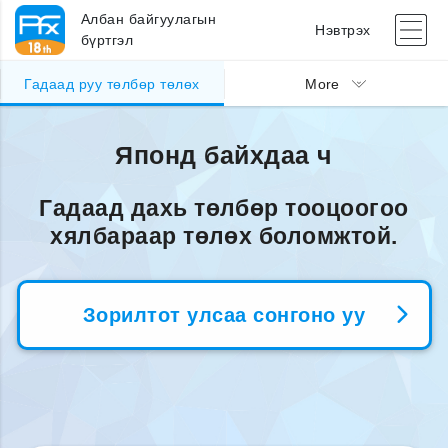
Албан байгуулагын
Нэвтрэх
бүртгэл
Гадаад руу төлбөр төлөх
More
Японд байхдаа ч
Гадаад дахь төлбөр тооцоогоо
хялбараар төлөх боломжтой.
Зорилтот улсаа сонгоно уу