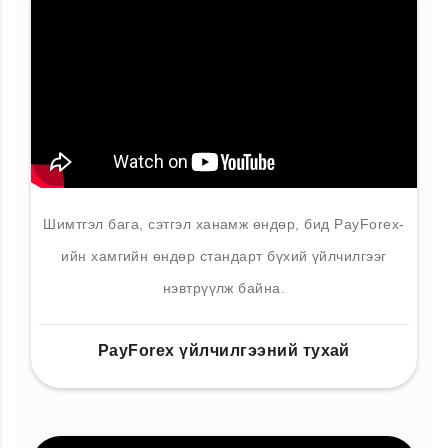
Шимтгэл бага, сэтгэл ханамж өндөр, бид PayForex-
ийн хамгийн өндөр стандарт бүхий үйлчилгээг
нэвтрүүлж байна.
PayForex үйлчилгээний тухай