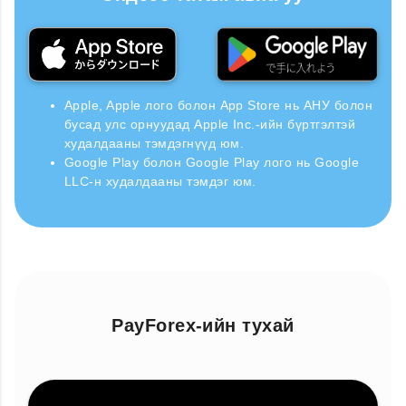
Apple, Apple лого болон App Store нь АНУ болон
бусад улс орнуудад Apple Inc.-ийн бүртгэлтэй
худалдааны тэмдэгнүүд юм.
Google Play болон Google Play лого нь Google
LLC-н худалдааны тэмдэг юм.
PayForex-ийн тухай