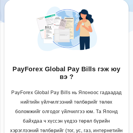
PayForex Global Pay Bills гэж юу
вэ ?
PayForex Global Pay Bills нь Японоос гадаадад
нийтийн үйлчилгээний төлбөрийг төлөх
боломжийг олгодог үйлчилгээ юм. Та Японд
байхдаа ч хүссэн үедээ төрөл бүрийн
хэрэглээний төлбөрийг (тог, ус, газ, интернетийн