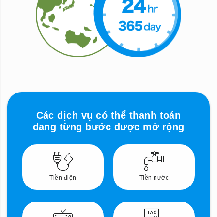
Các dịch vụ có thể thanh toán
đang từng bước được mở rộng
Tiền điện
Tiền nước