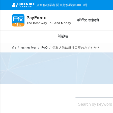
資金移動業者 関東財務局第00010号
PayForex
कॉर्पोरेट साझेदारी
The Best Way To Send Money
रेमिटेंस
होम
सहायता केंद्र
FAQ
受取方法は銀行口座のみですか？