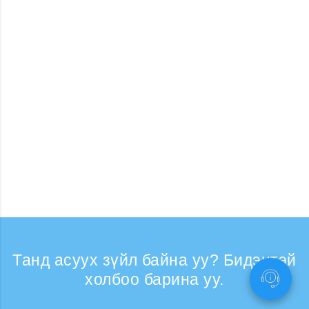
Танд асуух зүйл байна уу? Бидэнтэй
холбоо барина уу.