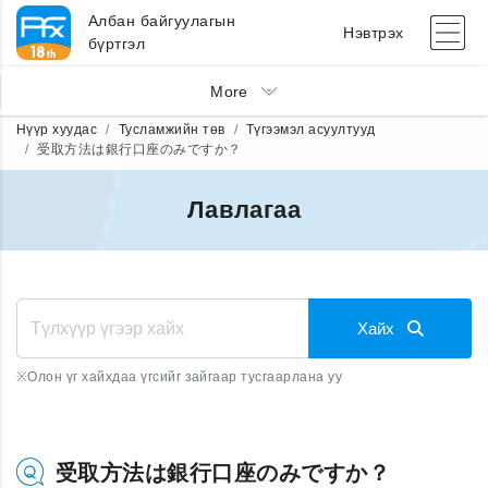
Албан байгуулагын
Нэвтрэх
бүртгэл
More
Нүүр хуудас
Тусламжийн төв
Түгээмэл асуултууд
受取方法は銀行口座のみですか？
Лавлагаа
Хайх
※
Олон үг хайхдаа үгсийг зайгаар тусгаарлана уу
受取方法は銀行口座のみですか？