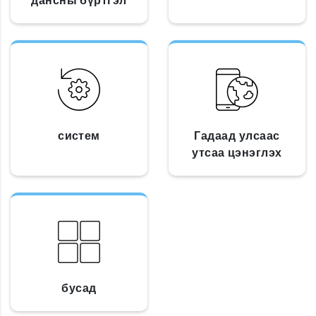
дансны бүртгэл
систем
Гадаад улсаас
утсаа цэнэглэх
бусад