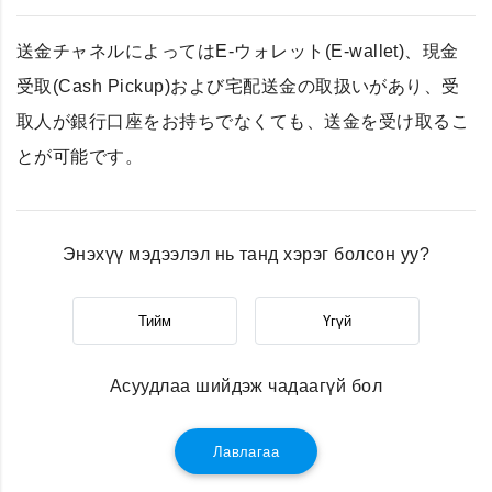
送金チャネルによってはE-ウォレット(E-wallet)、現金
受取(Cash Pickup)および宅配送金の取扱いがあり、受
取人が銀行口座をお持ちでなくても、送金を受け取るこ
とが可能です。
Энэхүү мэдээлэл нь танд хэрэг болсон уу?
Тийм
Үгүй
Асуудлаа шийдэж чадаагүй бол
Лавлагаа