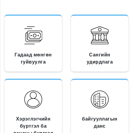
Гадаад мөнгөн
Сангийн
гуйвуулга
удирдлага
Хэрэглэгчийн
байгууллагын
бүртгэл ба
данс