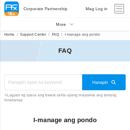
Corporate Partnership
Mag Log in
More
Home
Support Center
FAQ
I-manage ang pondo
FAQ
Hanapin
※
Lagyan ng space ang bawat salita upang maipakita ang tamang
hinahanap
I-manage ang pondo