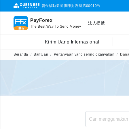
資金移動業者 関東財務局第00010号
PayForex
法人提携
The Best Way To Send Money
Kirim Uang Internasional
Beranda
Bantuan
Pertanyaan yang sering ditanyakan
Dana