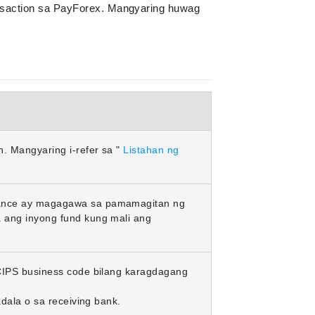
nsaction sa PayForex. Mangyaring huwag
 Mangyaring i-refer sa "
Listahan ng
tance ay magagawa sa pamamagitan ng
 ang inyong fund kung mali ang
CIPS business code bilang karagdagang
dala o sa receiving bank.