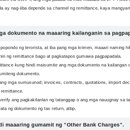
 ay nag-iiba depende sa channel ng remittance, kaya mangyarin
a dokumento na maaaring kailanganin sa pagpap
agpopondo ng terorista, at iba pang mga krimen, maaari naming 
nin ng remittance bago at pagkatapos gumawa pagpapadala.
ttance kung hindi maisumite ang mga dokumento na kailangan o 
umiteng dokumento.
g mga sumusunod; invoices, contracts, quotations, import decla
 remittance.
rify ang pagkakilanlan ng tatanggap o ang mga nauugnay sa ta
 data ng dokumento ng tax return, atbp.
ndi maaaring gumamit ng "Other Bank Charges".