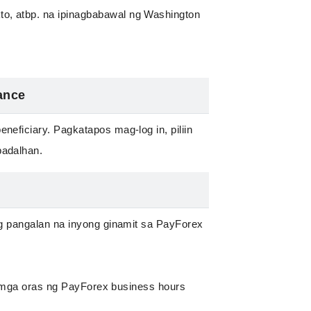
to, atbp. na ipinagbabawal ng Washington
ance
ficiary. Pagkatapos mag-log in, piliin
padalhan.
g pangalan na inyong ginamit sa PayForex
a mga oras ng PayForex business hours