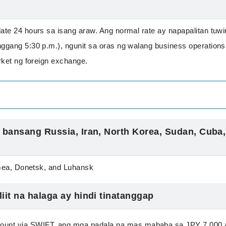
te 24 hours sa isang araw. Ang normal rate ay napapalitan tuwi
gang 5:30 p.m.), ngunit sa oras ng walang business operations,
rket ng foreign exchange.
 bansang Russia, Iran, North Korea, Sudan, Cuba,
imea, Donetsk, and Luhansk
iit na halaga ay hindi tinatanggap
ount via SWIFT, ang mga padala na mas mababa sa JPY 7,000 a