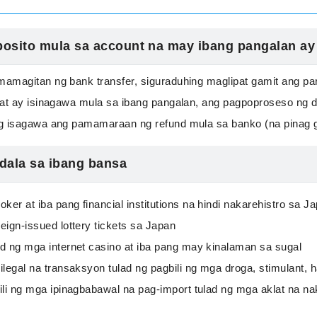
osito mula sa account na may ibang pangalan ay
magitan ng bank transfer, siguraduhing maglipat gamit ang p
at ay isinagawa mula sa ibang pangalan, ang pagpoproseso ng d
g isagawa ang pamamaraan ng refund mula sa banko (na pinag 
adala sa ibang bansa
r at iba pang financial institutions na hindi nakarehistro sa J
ign-issued lottery tickets sa Japan
d ng mga internet casino at iba pang may kinalaman sa sugal
legal na transaksyon tulad ng pagbili ng mga droga, stimulant,
ili ng mga ipinagbabawal na pag-import tulad ng mga aklat na n