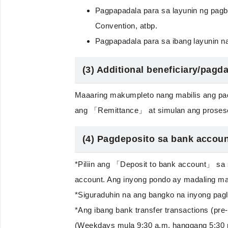
Pagpapadala para sa layunin ng pagb
Convention, atbp.
Pagpapadala para sa ibang layunin na
(3) Additional beneficiary/pag
Maaaring makumpleto nang mabilis ang pada
ang 「Remittance」 at simulan ang proseso
(4) Pagdeposito sa bank accou
*Piliin ang 「Deposit to bank account」 sa
account. Ang inyong pondo ay madaling mail
*Siguraduhin na ang bangko na inyong pagli
*Ang ibang bank transfer transactions (pr
(Weekdays mula 9:30 a.m. hanggang 5:30 p