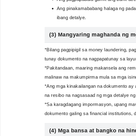
Ang pinakamababang halaga ng padala
ibang detalye.
(3) Mangyaring maghanda ng mg
*Bilang pagpipigil sa money laundering, p
tunay dokumento na nagpapatunay sa layu
*Pakitandaan, maaring makansela ang remi
malinaw na makumpirma mula sa mga isin
*Ang mga kinakailangan na dokumento ay an
na resibo na nagsasaad ng mga detalye ng
*Sa karagdagang impormasyon, upang mave
dokumento galing sa financial institutions,
(4) Mga bansa at bangko na hi