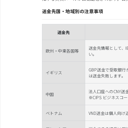
送金先国・地域別の注意事項
送金先
送金先情報として、IBAN
欧州・中東各国等
い。
GBP送金で受取銀行が
イギリス
は送金失敗します。
法人口座へのCNY送
中国
※CIPS ビジネス
ベトナム
VND送金は個人向