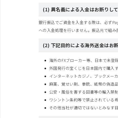
(1) 異名義による入金はお断りし
銀行振込でご資金を入金する際は、必ずPa
への入金処理を行いません。振込元で組み
(2) 下記目的による海外送金はお
海外のFXブローカー等、日本で未登
外国発行の宝くじを日本国内で購入
インターネットカジノ、ブックメー
麻薬、覚せい剤、拳銃、紙幣の偽造
公安・風俗を害する図書等の輸入禁
ワシントン条約等で禁止されている
その他当社が適切ではないとみなす