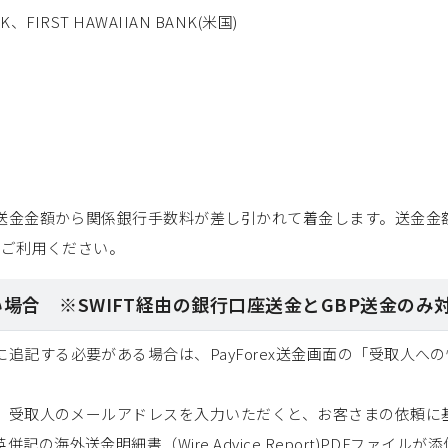
K、FIRST HAWAIIAN BANK(米国)
、送金金額から関係銀行手数料が差し引かれて着金します。送金
をご利用ください。
い場合 ※SWIFT経由の銀行口座送金とGBP送金のみ
追記する必要がある場合は、PayForex送金画面の「受取人へ
、受取人のメールアドレスを入力いただくと、お客さまの依頼に基づ
の海外送金明細書（Wire Advice Report)PDFファイ