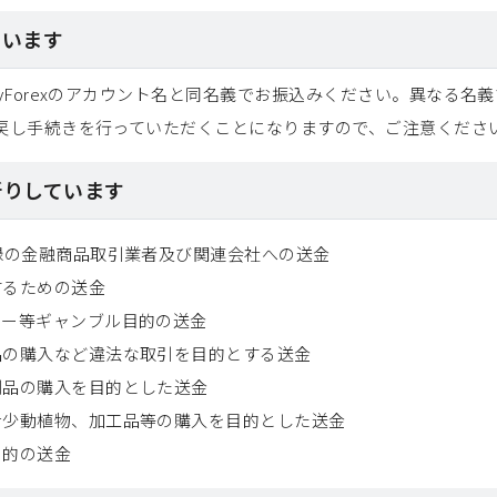
ています
yForexのアカウント名と同名義でお振込みください。異なる名
戻し手続きを行っていただくことになりますので、ご注意くださ
断りしています
録の金融商品取引業者及び関連会社への送金
するための送金
カー等ギャンブル目的の送金
品の購入など違法な取引を目的とする送金
制品の購入を目的とした送金
希少動植物、加工品等の購入を目的とした送金
目的の送金