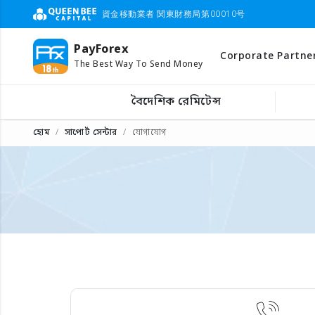
資金移動業者 関東財務局第00010号
PayForex
Corporate Partne
The Best Way To Send Money
বৈদেশিক রেমিটেন্স
হোম
সাপোর্ট সেন্টার
যোগাযোগ