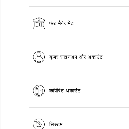
फंड मैनेजमेंट
यूज़र साइनअप और अकाउंट
कॉर्पोरेट अकाउंट
सिस्टम