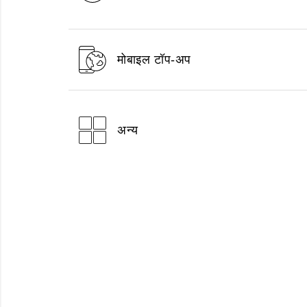
मोबाइल टॉप-अप
अन्य