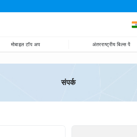
मोबाइल टॉप अप
अंतरराष्ट्रीय बिल्स पें
संपर्क