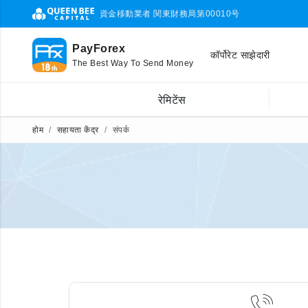
資金移動業者 関東財務局第00010号
PayForex
कॉर्पोरेट साझेदारी
The Best Way To Send Money
रेमिटेंस
होम
सहायता केंद्र
संपर्क