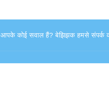
ा आपके कोई सवाल हैं? बेझिझक हमसे संपर्क क
9:30–17:30
विदेश से (शुल्क सहित)
+81-3-6807-5775