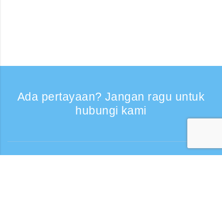
Ada pertayaan? Jangan ragu untuk
hubungi kami
Bantuan
Layanan Telepon, Hari kerja 9:30 - 17:30
Panggilan gratis