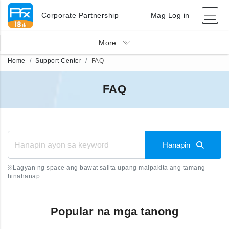
Corporate Partnership
Mag Log in
More
Home
Support Center
FAQ
FAQ
Hanapin
※
Lagyan ng space ang bawat salita upang maipakita ang tamang
hinahanap
Popular na mga tanong