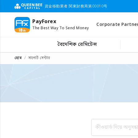
資金移動業者 関東財務局第00010号
PayForex
Corporate Partne
The Best Way To Send Money
বৈদেশিক রেমিটেন্স
হোম
সাপোর্ট সেন্টার