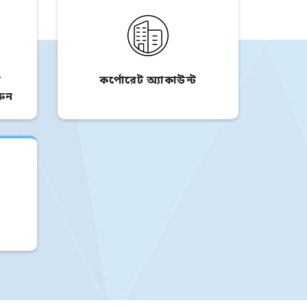
র
কর্পোরেট অ্যাকাউন্ট
রুন