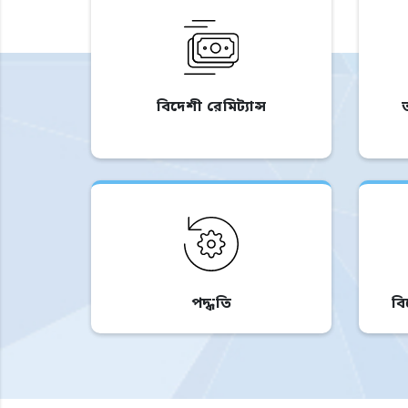
বিদেশী রেমিট্যান্স
পদ্ধতি
ব